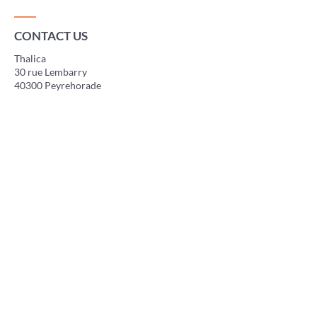
CONTACT US
Thalica
30 rue Lembarry
40300 Peyrehorade
France
association.thalica@gmail.com
FIND US ON THE NETWORKS
Press
Gigs
Adhérer à l'association
Faire un don