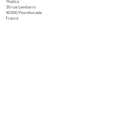
Thalica
30 rue Lembarry
40300 Peyrehorade
France
association.thalica@gmail.com
FIND US ON THE NETWORKS
Press
Gigs
Adhérer à l'association
Faire un don