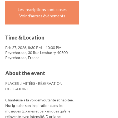
Les inscriptions sont closes
Voir d'autres événements
Time & Location
Feb 27, 2026, 8:30 PM – 10:00 PM
Peyrehorade, 30 Rue Lembarry, 40300
Peyrehorade, France
About the event
PLACES LIMITÉES - RÉSERVATION 
OBLIGATOIRE
Chanteuse à la voix envoûtante et habitée, 
Norig
 puise son inspiration dans les 
musiques tziganes et balkaniques qu’elle 
réinvente avec intensité. D’origine 