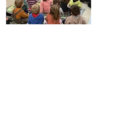
Acción cultural
Thalica también tiene el deseo de
buscar audiencias que no
necesariamente tienen la
oportunidad de ir a conciertos, como
escuelas, residencias de ancianos,
prisiones...
Más información
Próximos Eventos