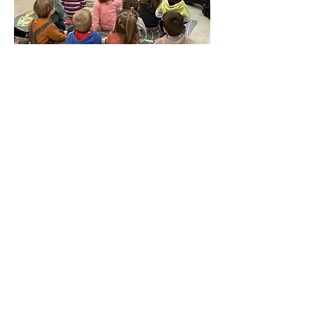
Action culturelle
Thalica a également la volonté d'aller
chercher les publics qui n'ont pas
forcément l'opportunité d'aller aux
concerts, tels les scolaires, les
maisons de retraite, les prisons...
Coming soon !
Prochains évènements