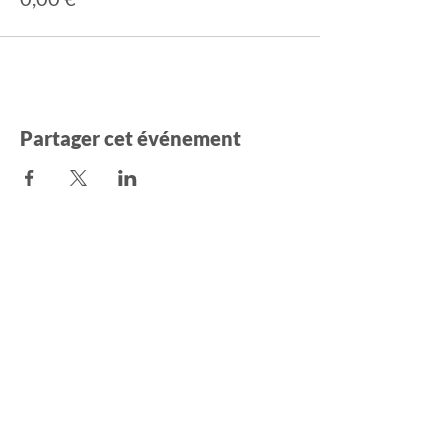
Partager cet événement
NOUS CONTACTER
Thalica
30 rue Lembarry
40300 Peyrehorade
France
association.thalica@gmail.com