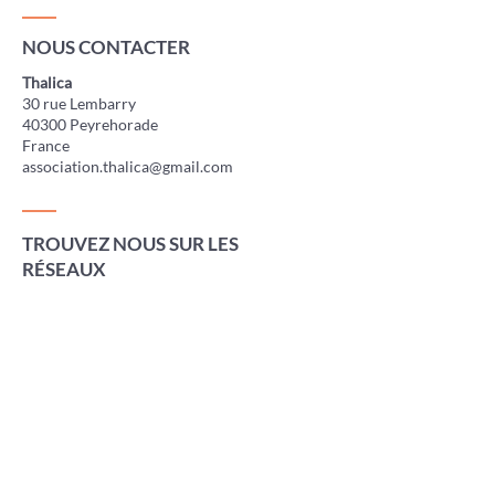
NOUS CONTACTER
Thalica
30 rue Lembarry
40300 Peyrehorade
France
association.thalica@gmail.com
TROUVEZ NOUS SUR LES
RÉSEAUX
Presse
Concerts
Adhérer à l'association
Faire un don