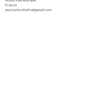
40300 Peyrehorade
Francia
asociació
n.thalica@gmail.com
ENCUENTRANOS EN LAS
REDES
Prensa
Eventos
Adhérer à l'association
Faire un don
Notas legales