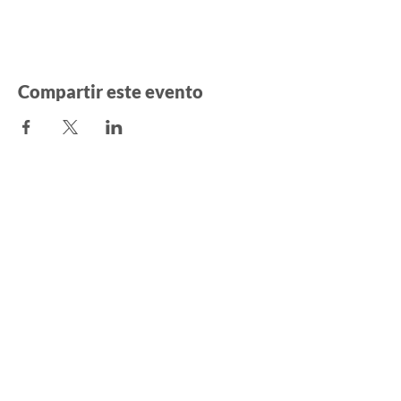
Compartir este evento
CONTÁCTENOS
Thalica
30 calle Lembarry
40300 Peyrehorade
Francia
asociació
n.thalica@gmail.com
ENCUENTRANOS EN LAS