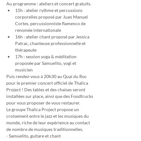
Au programme : ateliers et concert gratuits.
15h : atelier rythme et percussions 
corporelles proposé par Juan Manuel 
Cortes, percussionniste flamenco de 
renomée internationale
16h : atelier chant proposé par Jessica 
Patrac, chanteuse professionnelle et 
thérapeute
17h : session yoga & méditation 
proposée par Samuelito, yogi et 
musicien
Puis rendez-vous à 20h30 au Quai du Roc 
pour le premier concert officiel de Thalica 
Project ! Des tables et des chaises seront 
installées sur place, ainsi que des Foodtrucks 
pour vous proposer de vous restaurer.
Le groupe Thalica Project propose un 
croisement entre le jazz et les musiques du 
monde, riche de leur expérience au contact 
de nombre de musiques traditionnelles.
- Samuelito, guitare et chant