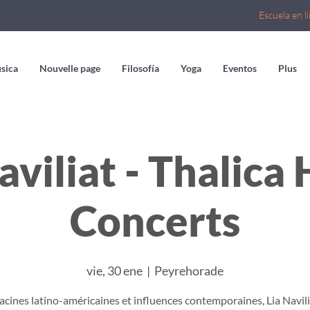
Escuela en l
sica
Nouvelle page
Filosofía
Yoga
Eventos
Plus
aviliat - Thalic
Concerts
vie, 30 ene
  |  
Peyrehorade
acines latino-américaines et influences contemporaines, Lia Navili