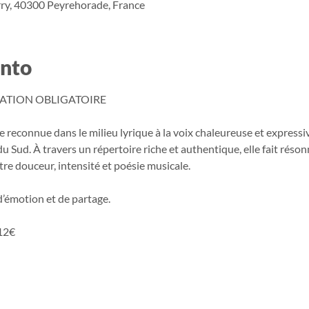
ry, 40300 Peyrehorade, France
ento
VATION OBLIGATOIRE
e reconnue dans le milieu lyrique à la voix chaleureuse et expres
 Sud. À travers un répertoire riche et authentique, elle fait résonn
re douceur, intensité et poésie musicale.
d’émotion et de partage.
 12€