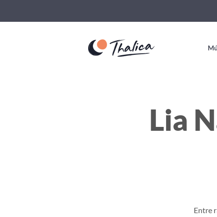
Mú
Lia N
Entre r