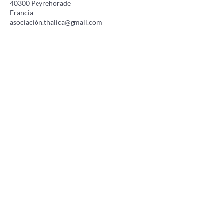
40300 Peyrehorade
Francia
asociació
n.thalica@gmail.com
ENCUENTRANOS EN LAS
REDES
Prensa
Eventos
Adhérer à l'association
Faire un don
Notas legales