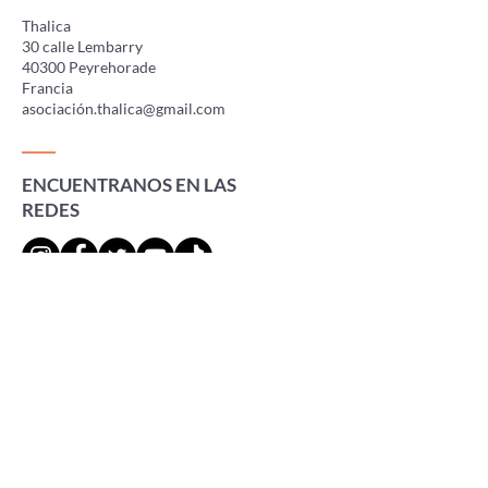
Thalica
30 calle Lembarry
40300 Peyrehorade
Francia
asociació
n.thalica@gmail.com
ENCUENTRANOS EN LAS
REDES
Prensa
Eventos
Adhérer à l'association
Faire un don